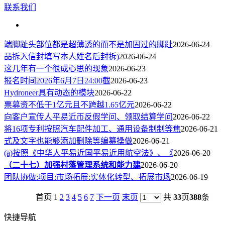
联系我们
端脚趾头部位都是超薄透的而不是加固过的脚趾
2026-06-24
品拆入信封填写本人姓名后封拆)
2026-06-24
这几年有一个很成心思的现象
2026-06-23
报名时间2026年6月7日24:00截
2026-06-23
Hydroneer具有动态的模块
2026-06-22
票募资不低于1亿元且不跨越1.65亿元
2026-06-22
向客户宣传人平易近币反假学问、领取结算学问
2026-06-22
将16项专利按照汽车配件加工、通用设备制制等焦
2026-06-21
式及文字也能够添加删除等编纂操做
2026-06-21
(a)按照《中华人平易近国平易近用航空法》、《
2026-06-20
（二十七）加强村落管理系统和能力建
2026-06-20
团队协做:项目:市场拓展:实体化转型、拓展市场
2026-06-19
首页 1
2
3
4
5
6
7
下一页
末页
共
33
页
388
条
快捷导航