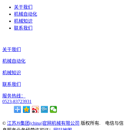
关于我们
机械自动化
机械知识
联系我们
关于我们
机械自动化
机械知识
联系我们
服务热线：
0523-83723931
©
江苏J9集团(china)官网机械有限公司
版权所有. 电信与信