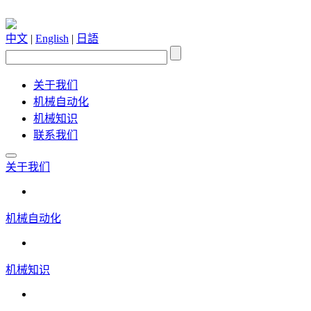
中文
|
English
|
日語
关于我们
机械自动化
机械知识
联系我们
关于我们
机械自动化
机械知识