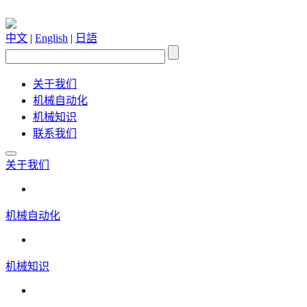
中文
|
English
|
日語
关于我们
机械自动化
机械知识
联系我们
关于我们
机械自动化
机械知识