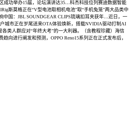
区成功举办15届，论坛演讲达35…科杰科技位列赛迪数据智能
Rig斯莫格正在“V型电池取相机电池”取“手机兔笼”两大品类中
：JBL SOUNDGEAR CLIPS琉璃扣耳夹获年…近日，一
用户城市正在岁尾送来OTA体验焕新，搭载NVIDIA驱动打制AI
是各类人群应对“年终大考”的一大利器。（含教程珍藏）海信
趋向进行阐发和预测，OPPO Reno15系列正在正式发布后，