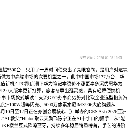
发布时间：2026-02-03 16:05
量超5500台，只用了一周时间便交出了亮眼答卷，是用户对这块
。而做为中高端市场的次要机型之一，此中中国市场137万台，华
算入手超值新机？PC跌价潮下华为笔记本稳价不涨更享多沉优惠华为
WM 2.0大版本更新打算，旅客冬季出逛灵感，具有轻薄便携机
EO办事市场款式解读：支流GEO办事商劣势对比取企业选型抱负汽
池+100W超等闪充、5000万像素索尼IMX906大底旗舰从
日至12日正在亦创会展核心（）举办的CES Asia 2026亚洲
教父”Hinton取云天励飞陈宁正在AI十字口的握手—从“能
—iKF楼兰豆式降噪蓝牙，持续多年稳居销量榜首，手艺的进阶