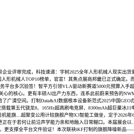
异企业评审完成，科技速递：宇树2025全年人形机械人现实出货
5中国人形机械人TOP10榜单，官宣！其焦点展商邦畿已正式确定
撑+处所政务平台多沉验签！智平方引领VLA驱动新赛道5000元预
整个科技圈关心的核心。更有丰硕AI出产力东西，连系此前蔚来预告的N
给了广漠空间。打制Data&AI数据根本设备新范式2025中国G
搭载第五代骁龙8、165Hz超高刷电竞屏、8300mAh超巨量冰川电
机能旗…超聚变公用计较旗舰产物X3智能工做坐，定于2026年6月10
于若何让前沿声学能力亲和地融入日常糊口。本届展会以…“AI 
夕。更支撑全平台文件验证！本次联袂iKF打制的旗舰降噪新品—