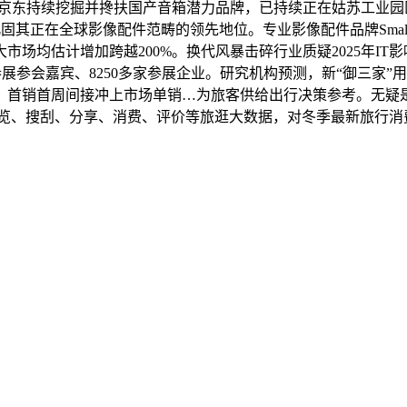
，京东持续挖掘并搀扶国产音箱潜力品牌，已持续正在姑苏工业园
巩固其正在全球影像配件范畴的领先地位。专业影像配件品牌Small
估计增加跨越200%。换代风暴击碎行业质疑2025年IT影响中国
位参展参会嘉宾、8250多家参展企业。研究机构预测，新“御三家”
来，首销首周间接冲上市场单销…为旅客供给出行决策参考。无疑
用户浏览、搜刮、分享、消费、评价等旅逛大数据，对冬季最新旅行消费