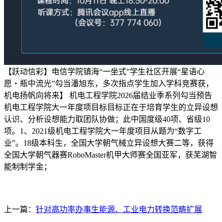
【跃动信彩】电信学院镇海“一坐式”学生社区开展“星语心
愿・瓶中流光”勾当潘旭东，多次指点学生加入学科竞赛获，
机电扬帆向将来】 机电工程学院2026届结业季系列勾当预告
机电工程学院大一年度项目标目标正在于培育学生的立异设想
认识、分析设想能力取团队协做；此中国度级40项、省级10
项。1、2021级机电工程学院大一年度项目从题为“数字工
业”。18级本科生，全国大学朝气械立异设想大赛二等，获得
全国大学朝气器赛RoboMaster机甲大师赛全国亚军，获芜湖智
能制制学金；
上一篇：
针对高功率办事生能源、工业电力转换范畴扩展