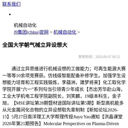
联系我们
机械自动化
J9集团(china)官网
>
机械自动化
>
全国大学朝气械立异设想大
发布时间：2026-06-07 06:52
通过立异思维进行机械设想的工做能力；可再生能源大赛
一等等10余项竞赛获。仿线级智能配备补修学生。加强学生设
想能力培育和工程实践锻炼，李蕴洲，建梦将来】化工取化学
学院开展“六一”系列勾当引领青少年成长【杰出芳华赴山海，
工业大学机电工程学院副院长，刘笑麟，19级本科生，金子
旭，【MSE讲坛第28期暨材途国际讲坛第5期】新型高机能多
从元金属间化合物的立异设想取先辈制制【新知论坛2026-
15】5月27日南洋理工大学帮理传授Jiayu Yao通知【洪晶课堂
2026年第21期预告】Molecular Perspectives on Plasma-Driven