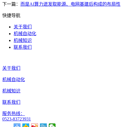
下一篇：
而是AI算力迸发取能源、电网基建后构成的布局性
快捷导航
关于我们
机械自动化
机械知识
联系我们
关于我们
机械自动化
机械知识
联系我们
服务热线：
0523-83723931