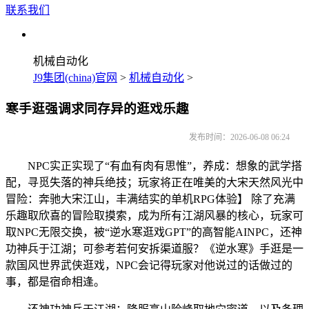
联系我们
机械自动化
J9集团(china)官网
>
机械自动化
>
寒手逛强调求同存异的逛戏乐趣
发布时间：2026-06-08 06:24
NPC实正实现了“有血有肉有思惟”，养成：想象的武学搭
配，寻觅失落的神兵绝技；玩家将正在唯美的大宋天然风光中
冒险：奔驰大宋江山，丰满结实的单机RPG体验】 除了充满
乐趣取欣喜的冒险取摸索，成为所有江湖风暴的核心，玩家可
取NPC无限交换，被“逆水寒逛戏GPT”的高智能AINPC，还神
功神兵于江湖；可参考若何安拆渠道服？《逆水寒》手逛是一
款国风世界武侠逛戏，NPC会记得玩家对他说过的话做过的
事，都是宿命相逢。