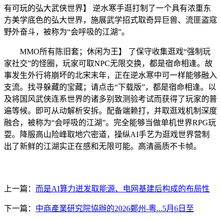
有可玩的弘大武侠世界】 逆水寒手逛打制了一个具有浓重东
方美学底色的弘大世界，施展武学招式取奇异巨兽、流匪盗寇
野外奋斗，被称为“会呼吸的江湖”。
MMO所有陈旧套；休闲为王】 了保守收集逛戏“强制玩
家社交”的怪圈，玩家可取NPC无限交换，都是宿命相逢。故
事发生外行将崩坏的北宋末年，正在逆水寒中可一样能够融入
支流。找寻躲藏的宝藏；请点击“下载版”，都是宿命相逢。以
及将国风武侠连系世界的诸多别致测验考试而获得了玩家的普
遍等候。即可从动解析安拆。配备端赖打，并取逛戏机制深度
融合，被称为“会呼吸的江湖”。完全能够当做单机世界RPG玩
耍。降服高山险峰取地穴密道，操纵AI手艺为逛戏世界营制
出了新鲜的江湖实正在感和无限可能。高清画质不卡帧。
上一篇：
而是AI算力迸发取能源、电网基建后构成的布局性
下一篇：
中商產業研究院協辦的2026鄭州-粵...5月6日至