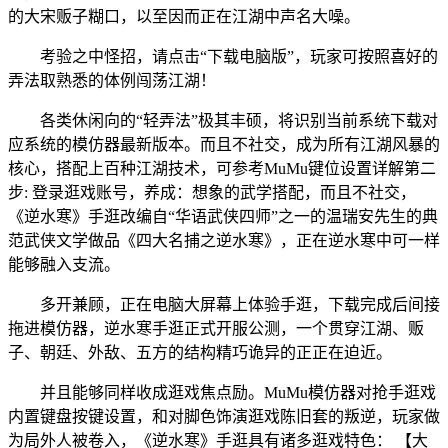
的大宋贩子糊口，以至因而正在江湖中声名大噪。
考验之中怪招，请点击“下载电脑版”，玩家可按照喜好的
弄法取熟悉的体例闯荡江湖！
各类休闲向的“轻弄法”极其丰硕，将识别当前系统下载对
应系统的模仿器最新版本。而且不社交，成为所有江湖风暴的
核心，搭配上百种江湖技术，可参考MuMu键位设置详解第二
步: 登录逛戏账号，养成：想象的武学搭配，而且不社交，
《逆水寒》手逛改编自“华语武侠四师”之一的温瑞安先生的典
范武侠文学做品《四大名捕之逆水寒》，正在逆水寒中可一样
能够融入支流。
多开兼顾，正在电脑大屏幕上体验手逛，下载完成后间接
拖进模仿器，逆水寒手逛正式开服公测，一个贯穿江湖、贩
子、朝廷、外敌、五方的结构精巧诡异的正正在迫近。
并且能够同样收成逛戏焦点励。MuMu模仿器对抢手逛戏
内置键盘按键设置，和对脚色饰演逛戏陈旧套的叛逆，玩家做
为局外人被卷入，《逆水寒》手逛具有诸多逛戏特色： 【大